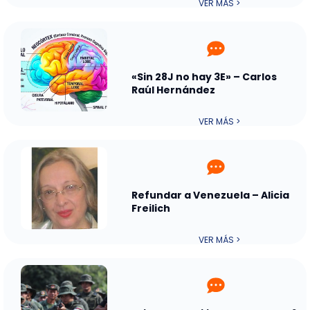
VER MÁS >
«Sin 28J no hay 3E» – Carlos
Raúl Hernández
VER MÁS >
Refundar a Venezuela – Alicia
Freilich
VER MÁS >