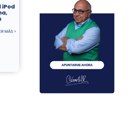
 iPod
ma,
s
ER MÁS >