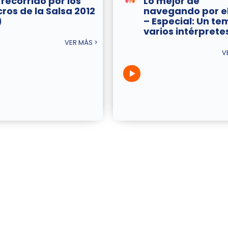
 recorrido por los
Lo mejor de
cros de la Salsa 2012
navegando por el
)
– Especial: Un te
varios intérprete
VER MÁS >
V