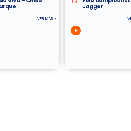
da Viva – Chico
Feliz cumpleaños
arque
Jagger
VER MÁS >
V