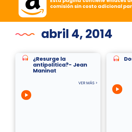
Esta página contiene enlaces d
comisión sin costo adicional par
abril 4, 2014
¿Resurge la
Do
antipolítica?- Jean
Maninat
VER MÁS >