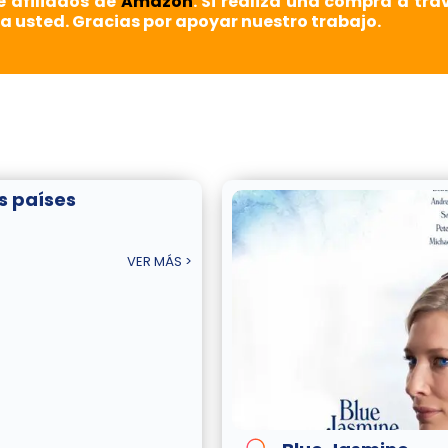
e afiliados de
Amazon
. Si realiza una compra a tra
a usted. Gracias por apoyar nuestro trabajo.
s países
VER MÁS >