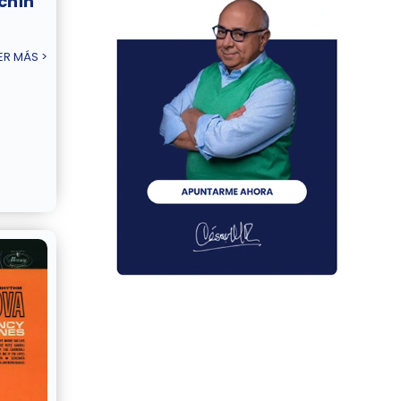
chín
ER MÁS >