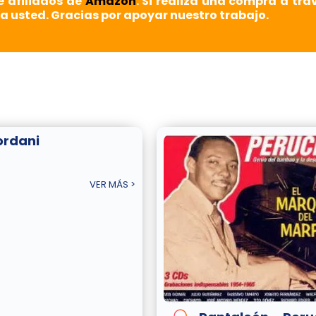
e afiliados de
Amazon
. Si realiza una compra a tra
a usted. Gracias por apoyar nuestro trabajo.
ordani
VER MÁS >