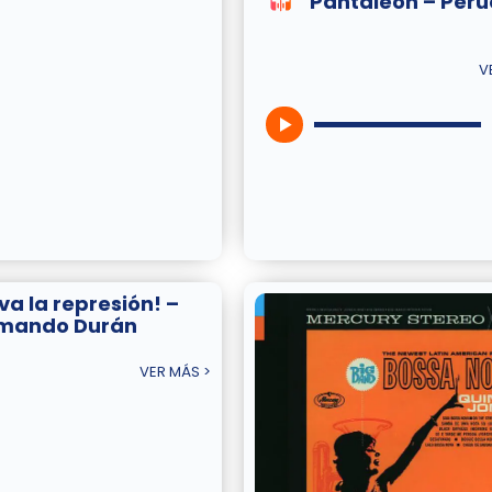
Pantaleón – Peru
V
iva la represión! –
mando Durán
VER MÁS >