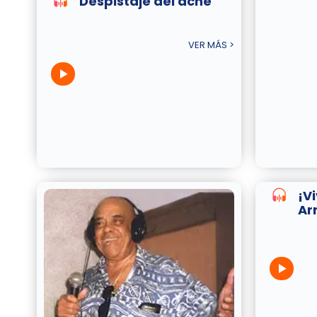
Despistaje del acné
VER MÁS >
¡V
Ar