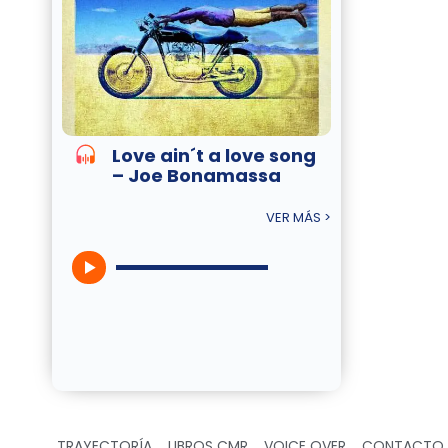
Love ain´t a love song
– Joe Bonamassa
VER MÁS >
TRAYECTORÍA
LIBROS CMR
VOICE OVER
CONTACTO