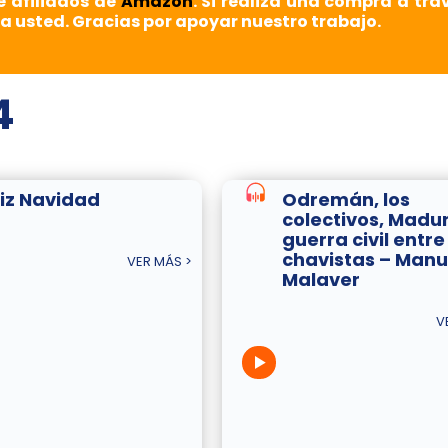
e afiliados de
Amazon
. Si realiza una compra a tra
a usted. Gracias por apoyar nuestro trabajo.
4
liz Navidad
Odremán, los
colectivos, Madur
guerra civil entre
chavistas – Manu
VER MÁS >
Malaver
V