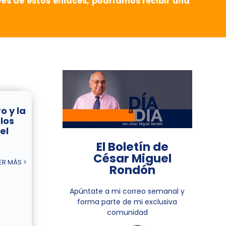
vés de estos enlaces, podríamos recibir una
o y la
 los
el
El Boletín de
César Miguel
ER MÁS >
Rondón
Apúntate a mi correo semanal y
forma parte de mi exclusiva
comunidad