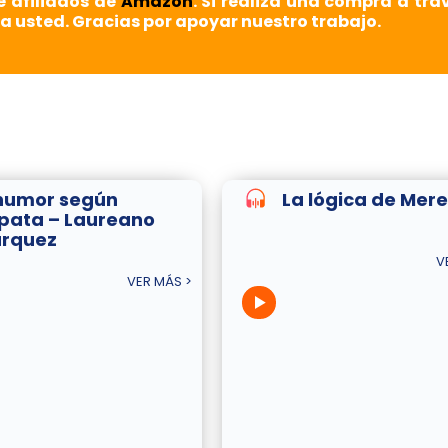
e afiliados de
Amazon
. Si realiza una compra a tra
a usted. Gracias por apoyar nuestro trabajo.
 humor según
La lógica de Mer
pata – Laureano
rquez
V
VER MÁS >