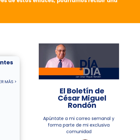
vés de estos enlaces, podríamos recibir una
entes
ER MÁS >
El Boletín de
César Miguel
Rondón
Apúntate a mi correo semanal y
forma parte de mi exclusiva
comunidad