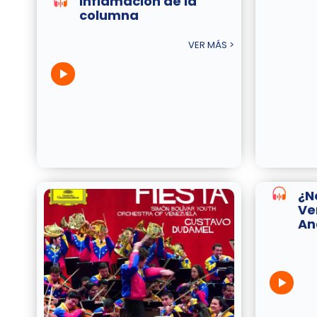
Inflamación de la
columna
VER MÁS >
¿N
Ve
An