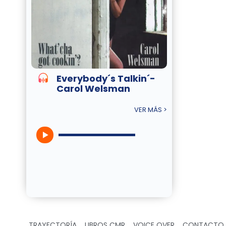
Everybody´s Talkin´-
Carol Welsman
VER MÁS >
TRAYECTORÍA
LIBROS CMR
VOICE OVER
CONTACTO