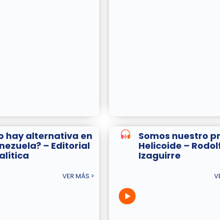
o hay alternativa en
Somos nuestro p
nezuela? – Editorial
Helicoide – Rodol
alítica
Izaguirre
VER MÁS >
V