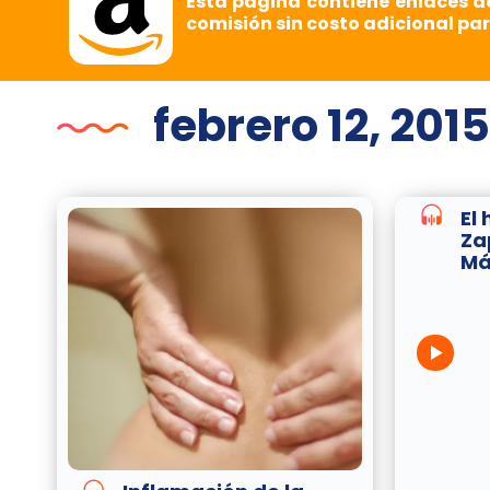
Esta página contiene enlaces d
comisión sin costo adicional par
febrero 12, 2015
El
Za
Má