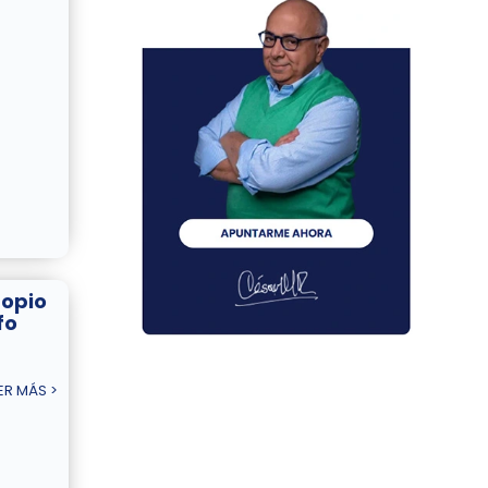
ropio
fo
ER MÁS >