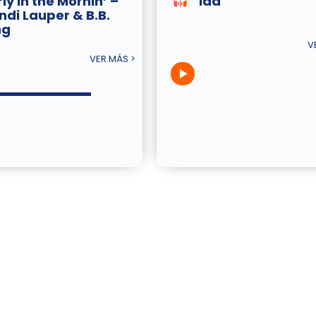
ly In the Mornin’ –
Ida
ndi Lauper & B.B.
ng
V
VER MÁS >