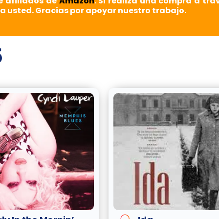
e afiliados de
Amazon
. Si realiza una compra a tra
a usted. Gracias por apoyar nuestro trabajo.
5