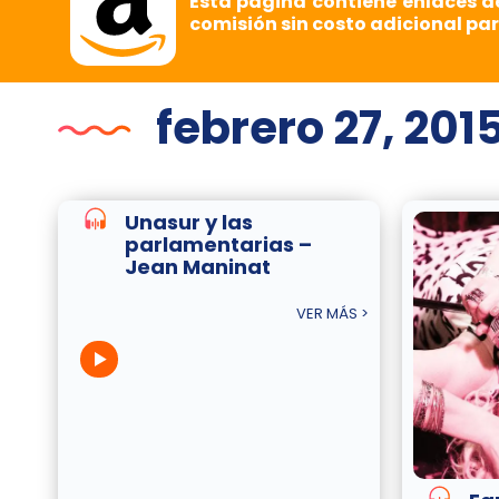
Esta página contiene enlaces d
comisión sin costo adicional par
febrero 27, 201
Unasur y las
parlamentarias –
Jean Maninat
VER MÁS >