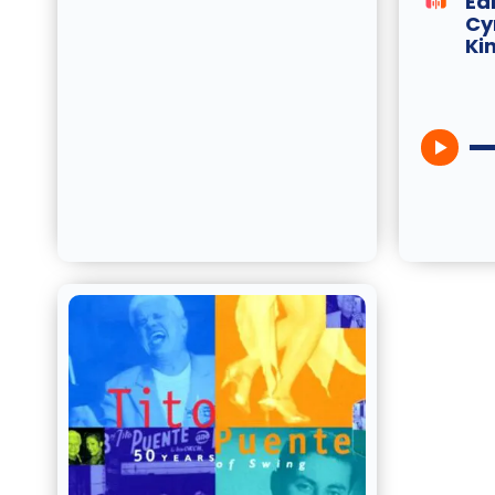
Ear
Cy
Ki