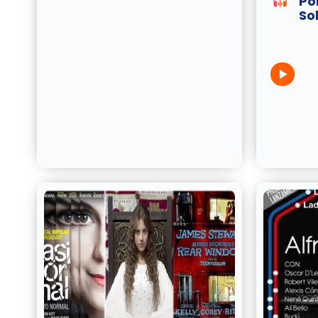
Po
So