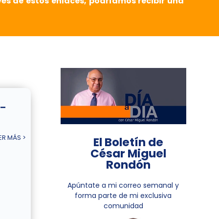
vés de estos enlaces, podríamos recibir una
 –
ER MÁS >
El Boletín de
César Miguel
Rondón
Apúntate a mi correo semanal y
forma parte de mi exclusiva
comunidad