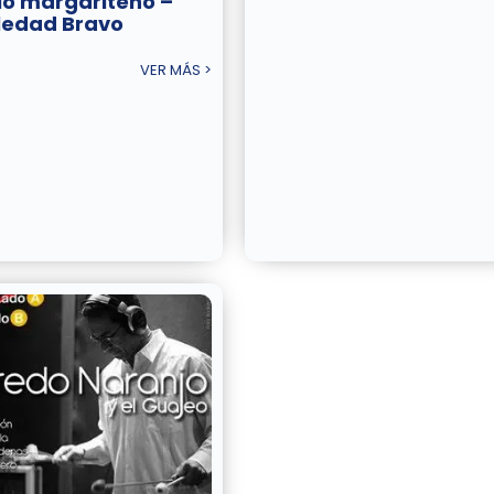
lo margariteño –
ledad Bravo
VER MÁS >