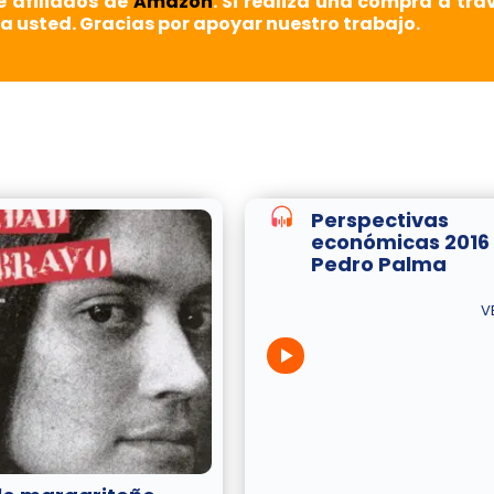
e afiliados de
Amazon
. Si realiza una compra a tra
a usted. Gracias por apoyar nuestro trabajo.
Perspectivas
económicas 2016
Pedro Palma
V