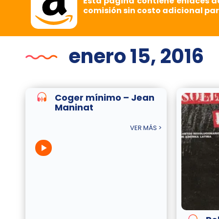
Esta página contiene enlaces d
comisión sin costo adicional par
enero 15, 2016
Coger mínimo – Jean
Maninat
VER MÁS >