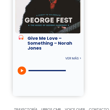
Give Me Love –
Something – Norah
Jones
VER MÁS >
TRAYECTORÍA
LIBROS CMR
VOICE OVER
CONTACTO