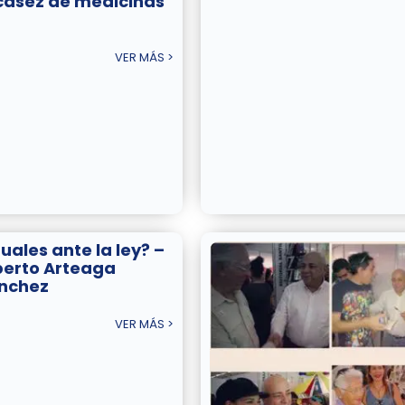
casez de medicinas
VER MÁS >
guales ante la ley? –
berto Arteaga
nchez
VER MÁS >