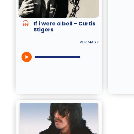
If i were a bell – Curtis
Stigers
VER MÁS >