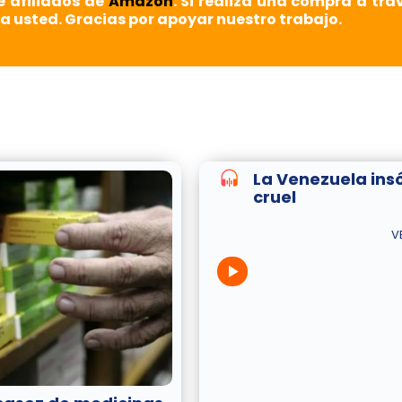
e afiliados de
Amazon
. Si realiza una compra a tra
a usted. Gracias por apoyar nuestro trabajo.
La Venezuela insó
cruel
V