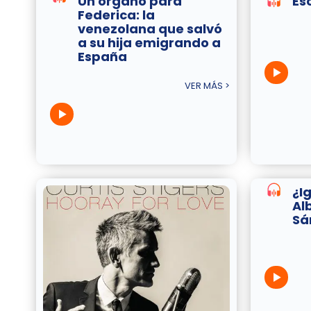
Un órgano para
Es
Federica: la
venezolana que salvó
a su hija emigrando a
España
VER MÁS >
¿I
Al
Sá