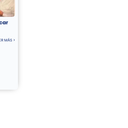
lcar
ER MÁS >