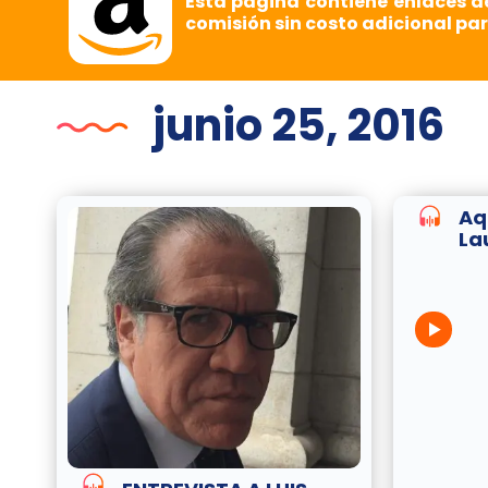
Esta página contiene enlaces d
comisión sin costo adicional par
junio 25, 2016
Aq
La