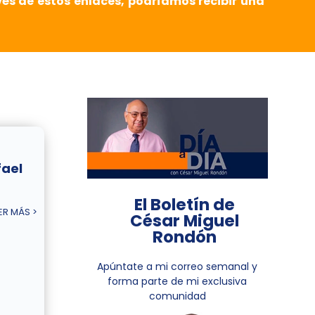
vés de estos enlaces, podríamos recibir una
fael
El Boletín de
ER MÁS >
César Miguel
Rondón
Apúntate a mi correo semanal y
forma parte de mi exclusiva
comunidad