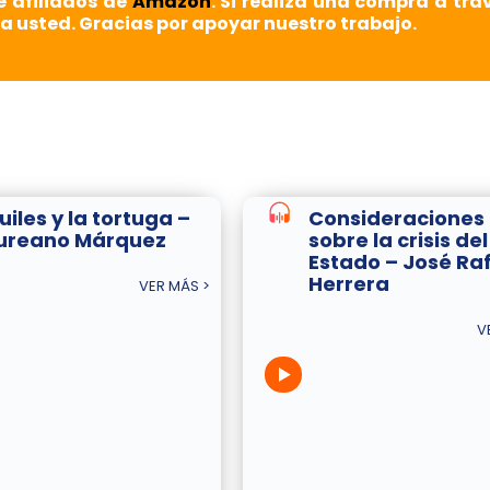
e afiliados de
Amazon
. Si realiza una compra a tra
a usted. Gracias por apoyar nuestro trabajo.
uiles y la tortuga –
Consideraciones
ureano Márquez
sobre la crisis del
Estado – José Ra
Herrera
VER MÁS >
V