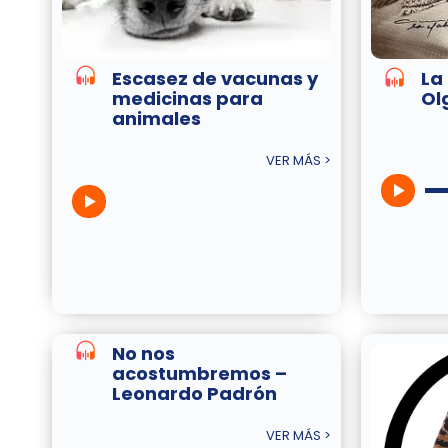
Escasez de vacunas y
La
medicinas para
Olg
animales
VER MÁS >
No nos
acostumbremos –
Leonardo Padrón
VER MÁS >