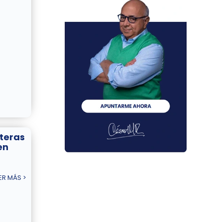
nteras
en
ER MÁS >