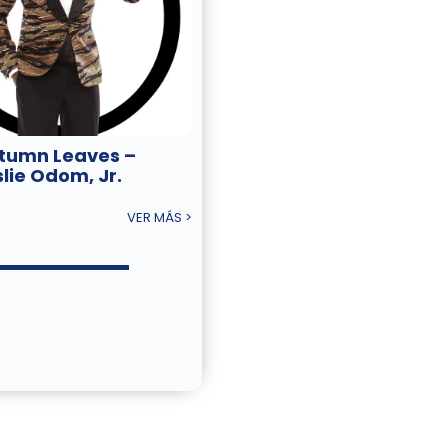
tumn Leaves –
slie Odom, Jr.
VER MÁS >