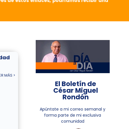
vés de estos enlaces, podríamos recibir una
edad
ER MÁS >
El Boletín de
César Miguel
Rondón
Apúntate a mi correo semanal y
forma parte de mi exclusiva
comunidad