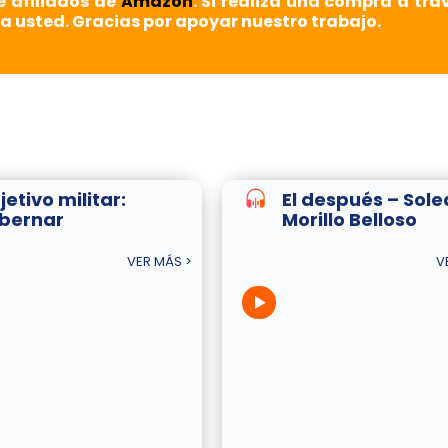
e afiliados de
Amazon
. Si realiza una compra a tra
a usted. Gracias por apoyar nuestro trabajo.
etivo militar:
El después – Sol
bernar
Morillo Belloso
VER MÁS >
V