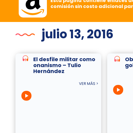
Esta página contiene enlaces d
comisión sin costo adicional par
julio 13, 2016
El desfile militar como
Obj
onanismo – Tulio
go
Hernández
VER MÁS >