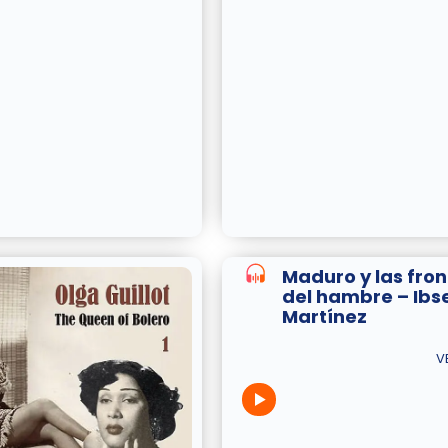
Maduro y las fro
del hambre – Ibs
Martínez
V