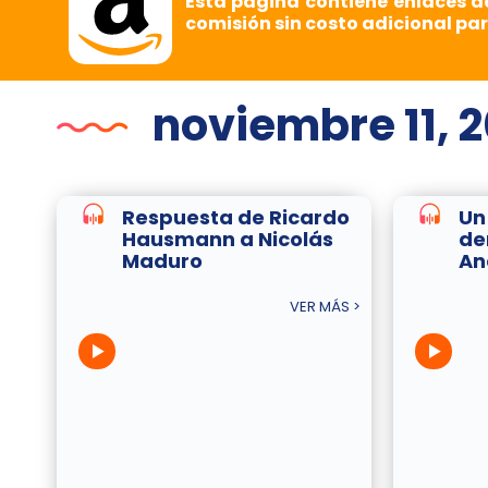
Esta página contiene enlaces d
comisión sin costo adicional par
noviembre 11, 2
Respuesta de Ricardo
Un 
Hausmann a Nicolás
de
Maduro
An
VER MÁS >