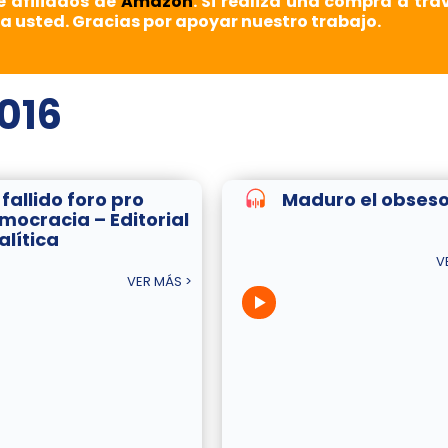
e afiliados de
Amazon
. Si realiza una compra a tra
a usted. Gracias por apoyar nuestro trabajo.
016
fallido foro pro
Maduro el obses
mocracia – Editorial
alítica
V
VER MÁS >