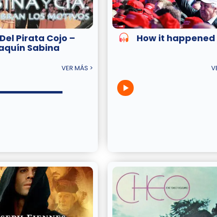
 Del Pirata Cojo –
How it happened
aquín Sabina
VER MÁS >
V