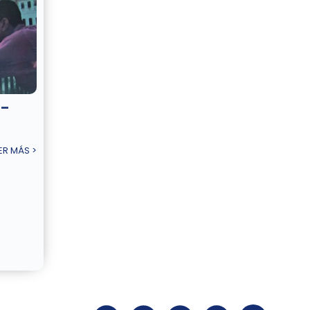
 –
ER MÁS >