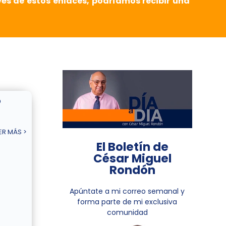
vés de estos enlaces, podríamos recibir una
o
ER MÁS >
El Boletín de
César Miguel
Rondón
Apúntate a mi correo semanal y
forma parte de mi exclusiva
comunidad