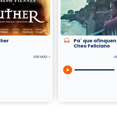
ther
Pa´ que afinquen
Cheo Feliciano
VER MÁS >
V