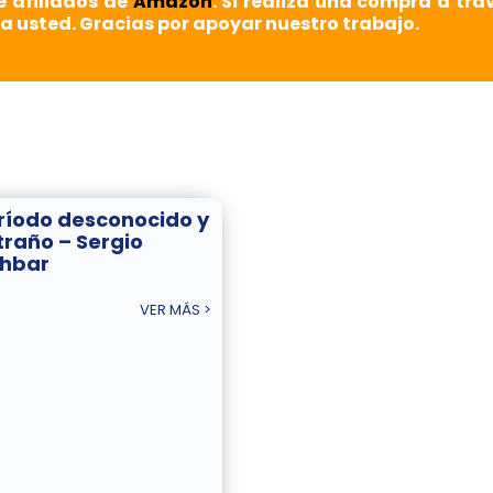
e afiliados de
Amazon
. Si realiza una compra a tra
a usted. Gracias por apoyar nuestro trabajo.
ríodo desconocido y
traño – Sergio
hbar
VER MÁS >