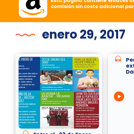
Esta página contiene enlaces d
comisión sin costo adicional par
enero 29, 2017
Pe
ex
Da