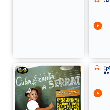
La
Ep
An