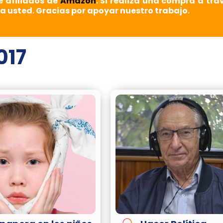
e afiliados de
Amazon
. Si realiza una compra a tra
a usted. Gracias por apoyar nuestro trabajo.
017