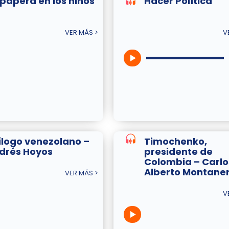
 papera en los niños
Hacer Política
VER MÁS >
V
ílogo venezolano –
Timochenko,
drés Hoyos
presidente de
Colombia – Carlo
Alberto Montane
VER MÁS >
V