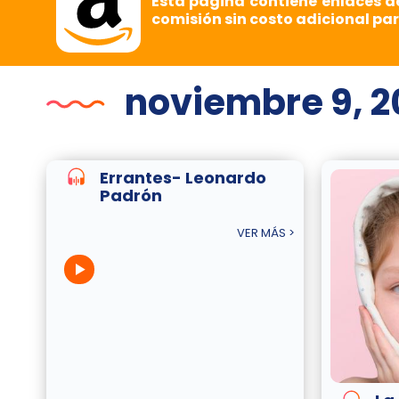
Esta página contiene enlaces d
comisión sin costo adicional par
noviembre 9, 2
Errantes- Leonardo
Padrón
VER MÁS >