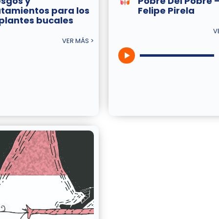
esgos y
Pobre Del Pobre 
atamientos para los
Felipe Pirela
plantes bucales
V
VER MÁS >