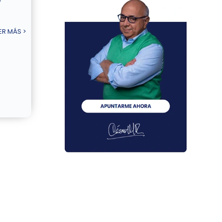
–
ER MÁS >