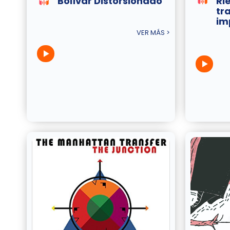
Bolívar Distorsionado
Ri
tr
im
VER MÁS >