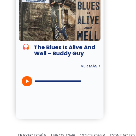
The Blues Is Alive And
Well – Buddy Guy
VER MÁS >
TRAYECTORÍA
LIBROS CMR
VOICE OVER
CONTACTO