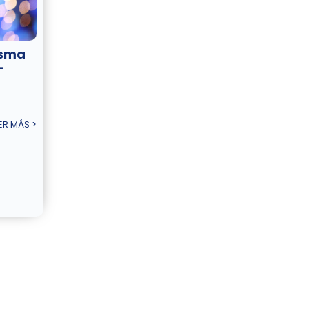
asma
–
ER MÁS >