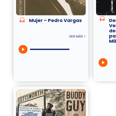
Mujer – Pedro Vargas
De
Ve
de
pa
VER MÁS >
Mi