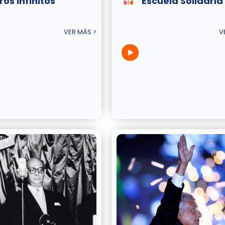
ros Infinitos
Escuela Solidaria
VER MÁS >
V