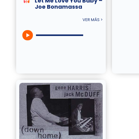
Let Me Love You Baby –
Joe Bonamassa
VER MÁS >