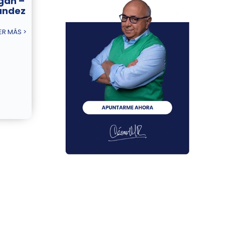
igan –
ández
ER MÁS >