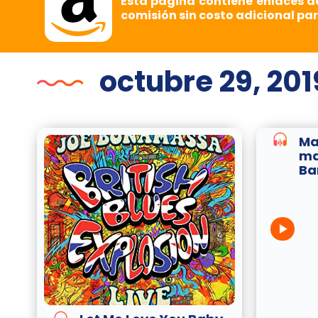
Esta página contiene enlaces d
comisión sin costo adicional par
octubre 29, 201
Ma
ma
Ba