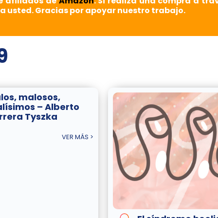
e afiliados de
Amazon
. Si realiza una compra a tra
a usted. Gracias por apoyar nuestro trabajo.
9
los, malosos,
lísimos – Alberto
rrera Tyszka
VER MÁS >