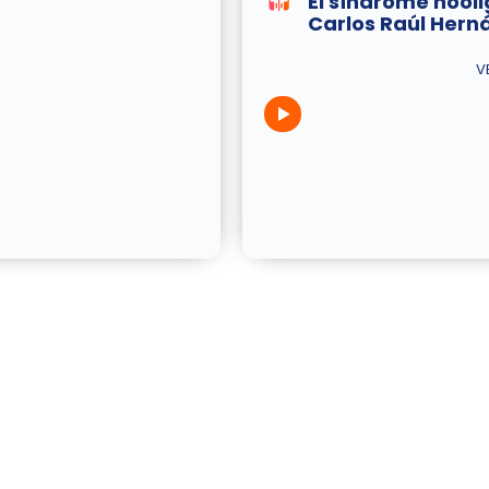
El síndrome hool
Carlos Raúl Hern
V