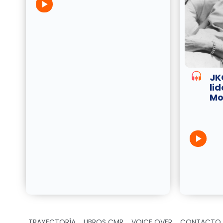
JKO
li
Mor
TRAYECTORÍA
LIBROS CMR
VOICE OVER
CONTACTO