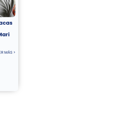
racas
Mari
ER MÁS >