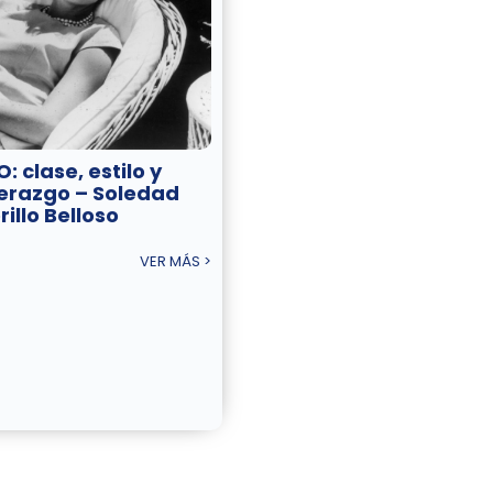
: clase, estilo y
derazgo – Soledad
illo Belloso
VER MÁS >