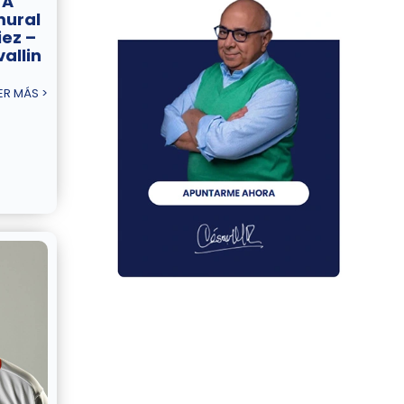
 A
mural
iez –
allin
ER MÁS >