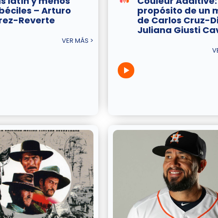
s latín y menos
Couleur Additive:
béciles – Arturo
propósito de un 
rez-Reverte
de Carlos Cruz-D
Juliana Giusti Cav
VER MÁS >
V