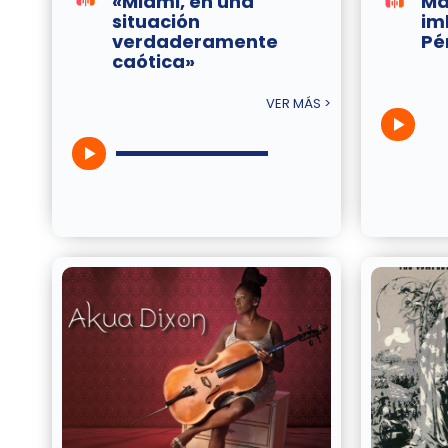
«Miami, en una
Má
situación
im
verdaderamente
Pé
caótica»
VER MÁS >