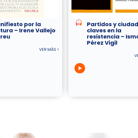
nifiesto por la
Partidos y ciuda
tura – Irene Vallejo
claves en la
reu
resistencia – Ism
Pérez Vigil
VER MÁS >
V