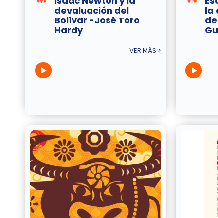
Isaac Newton y la
Es
devaluación del
la
Bolívar -José Toro
de
Hardy
Gu
VER MÁS >