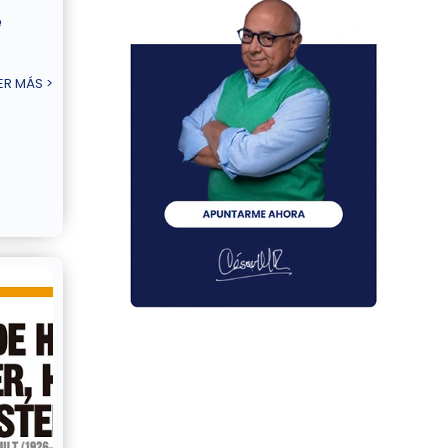
é
ER MÁS >