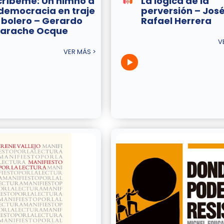
críbeme: Un himno a
La lógica de la
 democracia en traje
perversión – Jos
 bolero – Gerardo
Rafael Herrera
arache Ocque
V
VER MÁS >