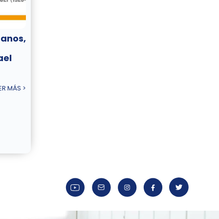
danos,
ael
ER MÁS >