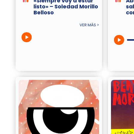
«Siempre voy a estar
Ab
listo» – Soledad Morillo
sa
Belloso
co
VER MÁS >