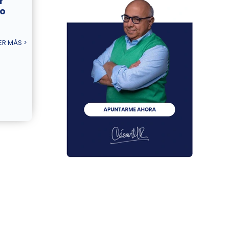
r
o
ER MÁS >