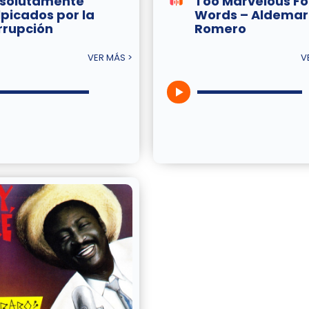
solutamente
Too Marvelous Fo
lpicados por la
Words – Aldemar
rrupción
Romero
VER MÁS >
V