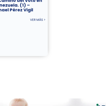
 Camino del Voto en
nezuela. (1) –
mael Pérez Vigil
VER MÁS >