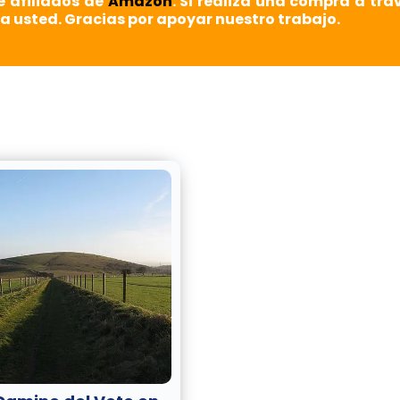
e afiliados de
Amazon
. Si realiza una compra a tra
a usted. Gracias por apoyar nuestro trabajo.