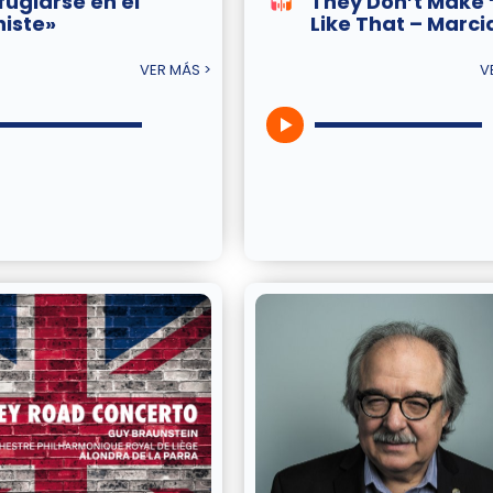
fugiarse en el
They Don’t Make 
histe»
Like That – Marcia
VER MÁS >
V