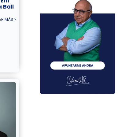
‘Em
 Ball
ER MÁS >