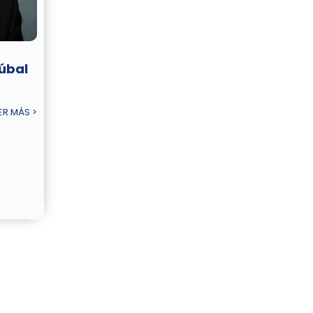
úbal
ER MÁS >