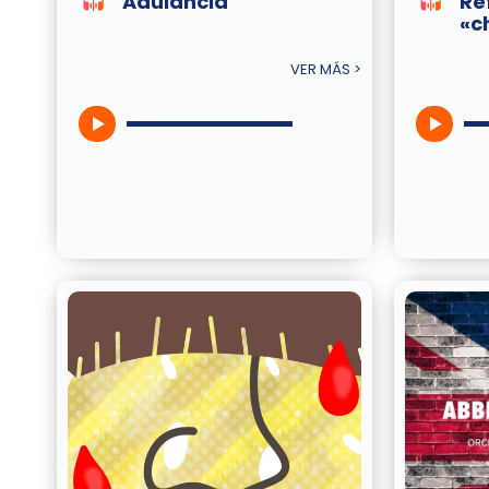
Adulancia
Re
«c
VER MÁS >