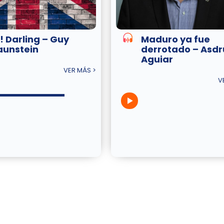
! Darling – Guy
Maduro ya fue
aunstein
derrotado – Asdr
Aguiar
VER MÁS >
V