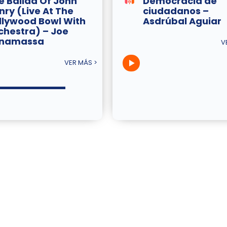
e Ballad Of John
Democracia de
nry (Live At The
ciudadanos –
llywood Bowl With
Asdrúbal Aguiar
chestra) – Joe
namassa
V
VER MÁS >