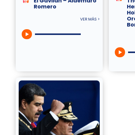
El Gavilán – Aldemaro
Th
Romero
He
Ho
Or
VER MÁS >
Bo