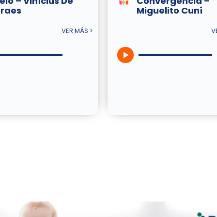
elo – Vinícius De
Convergencia –
raes
Miguelito Cuní
VER MÁS >
V