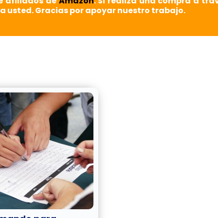
e afiliados de
Amazon
. Si realiza una compra a tra
a usted. Gracias por apoyar nuestro trabajo.