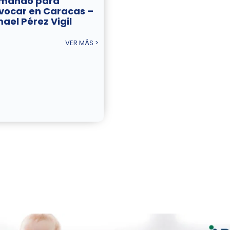
rmando para
vocar en Caracas –
mael Pérez Vigil
VER MÁS >