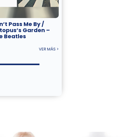
n’t Pass Me By /
topus’s Garden –
e Beatles
VER MÁS >