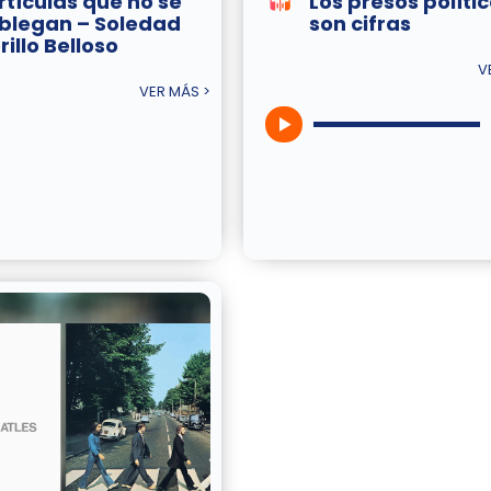
rtículas que no se
Los presos políti
blegan – Soledad
son cifras
illo Belloso
V
VER MÁS >