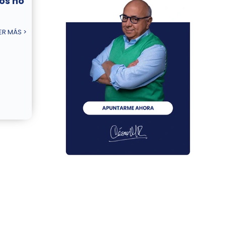
cos no
ER MÁS >