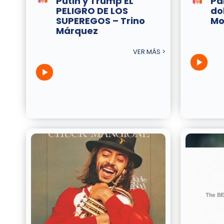
Putin y Trump EL
Pa
PELIGRO DE LOS
do
SUPEREGOS – Trino
Mor
Márquez
VER MÁS >