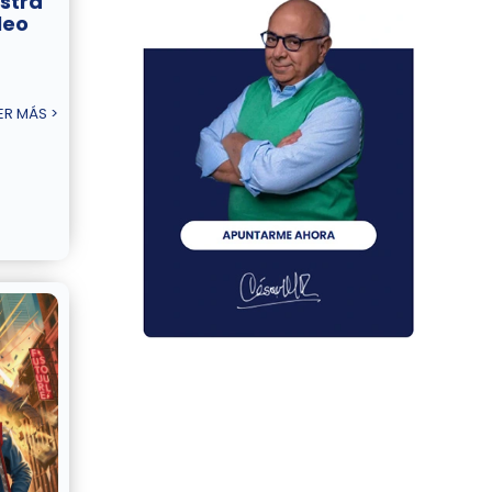
stra
leo
ER MÁS >