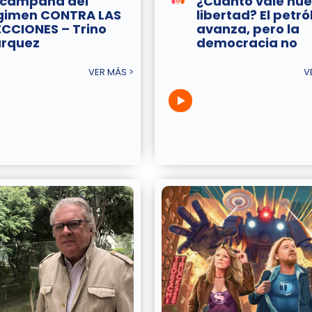
 campaña del
¿Cuánto vale nue
gimen CONTRA LAS
libertad? El petró
ECCIONES – Trino
avanza, pero la
rquez
democracia no
VER MÁS >
V