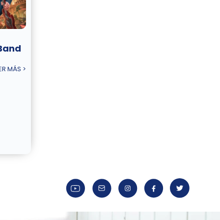
 Band
ER MÁS >