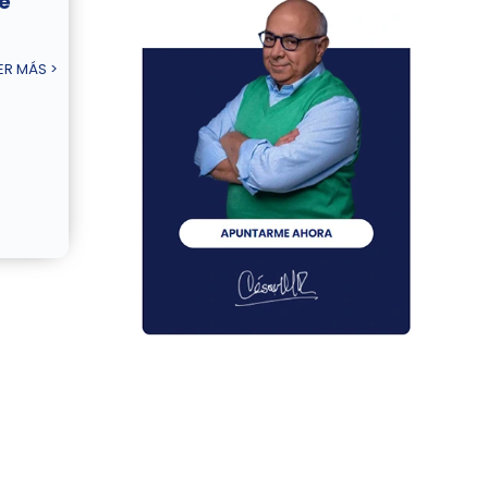
e
ER MÁS >