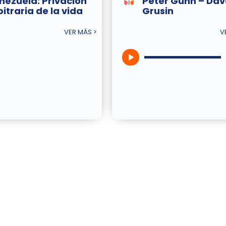
nezuela: Privación
Peter Gunn – Dav
bitraria de la vida
Grusin
VER MÁS >
V