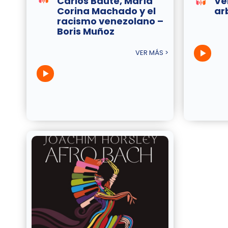
Carlos Baute, María
Ve
Corina Machado y el
ar
racismo venezolano –
Boris Muñoz
VER MÁS >