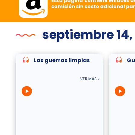
Esta página contiene enlaces d
comisión sin costo adicional par
septiembre 14,
Las guerras limpias
Gu
VER MÁS >