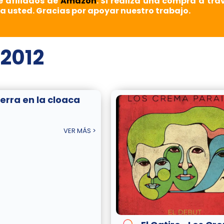
e afiliados de
Amazon
. Si realiza una compra a tra
a usted. Gracias por apoyar nuestro trabajo.
 2012
erra en la cloaca
VER MÁS >