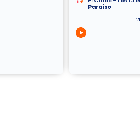
El Catire- Los Cr
Paraíso
V