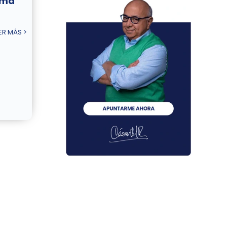
ema
ER MÁS >