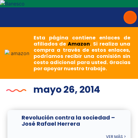
Esta página contiene enlaces de
afiliados de
Amazon
. Si realiza una
compra a través de estos enlaces,
podríamos recibir una comisión sin
costo adicional para usted. Gracias
por apoyar nuestro trabajo.
mayo 26, 2014
Revolución contra la sociedad –
José Rafael Herrera
VER MÁS >