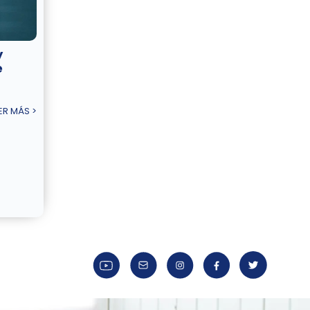
y
e
ER MÁS >