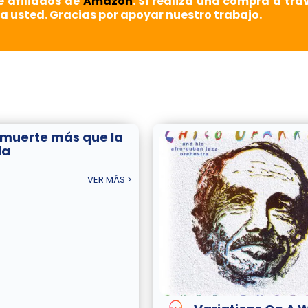
e afiliados de
Amazon
. Si realiza una compra a tra
a usted. Gracias por apoyar nuestro trabajo.
 muerte más que la
da
VER MÁS >