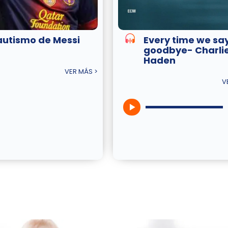
 autismo de Messi
Every time we sa
goodbye- Charli
Haden
VER MÁS >
V