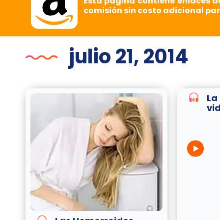
Esta página contiene enlaces d
comisión sin costo adicional par
julio 21, 2014
La
vi