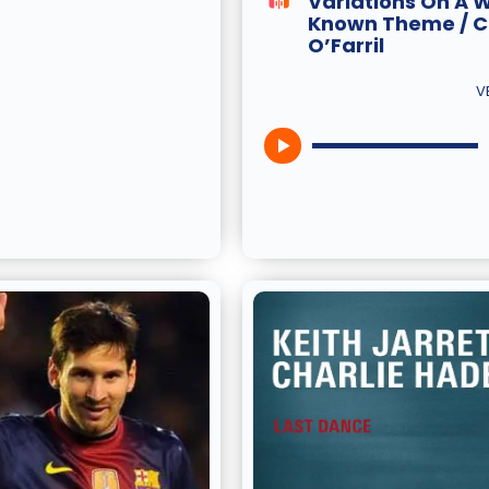
Variations On A W
Known Theme / C
O’Farril
V