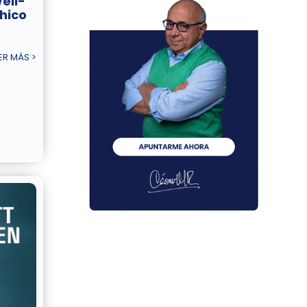
ell-
hico
ER MÁS >