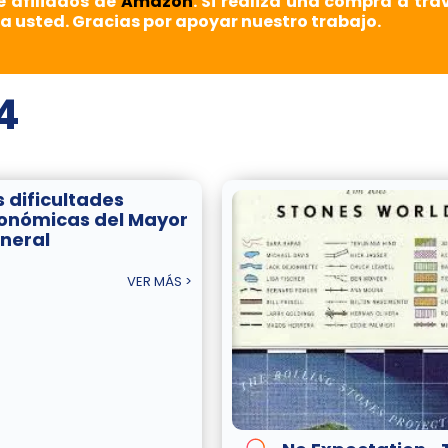
e afiliados de
Amazon
. Si realiza una compra a tra
a usted. Gracias por apoyar nuestro trabajo.
4
s dificultades
onómicas del Mayor
neral
VER MÁS >