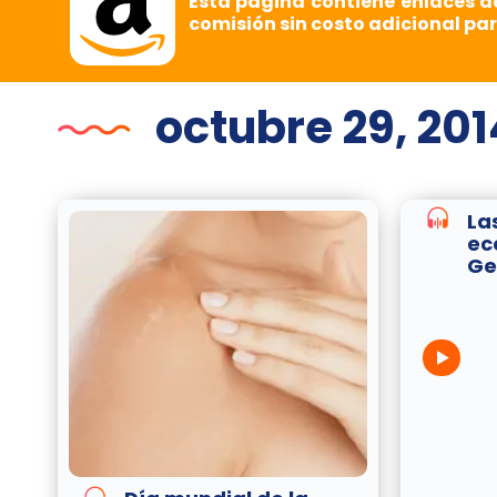
Esta página contiene enlaces d
comisión sin costo adicional par
octubre 29, 201
La
ec
Ge