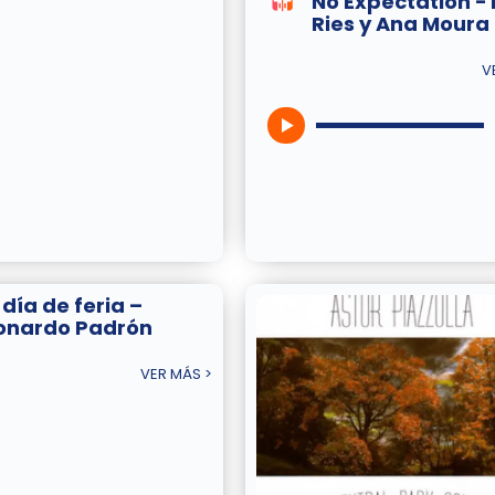
No Expectation -
Ries y Ana Moura
V
 día de feria –
onardo Padrón
VER MÁS >