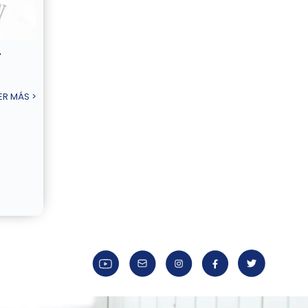
–
ER MÁS >