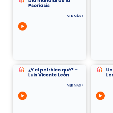
Día mundial de la
Psoriasis
VER MÁS >
¿Y el petróleo qué? –
Un
Luis Vicente León
Le
VER MÁS >