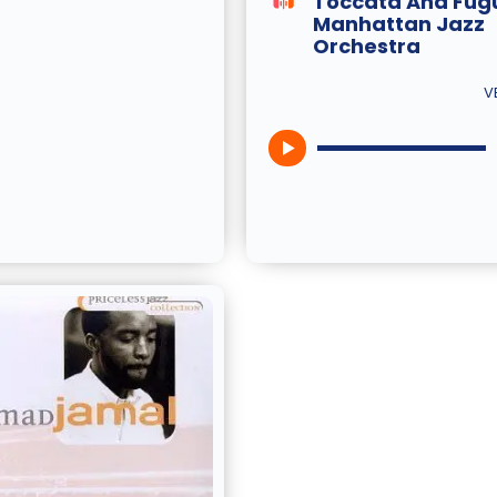
Toccata And Fug
Manhattan Jazz
Orchestra
V