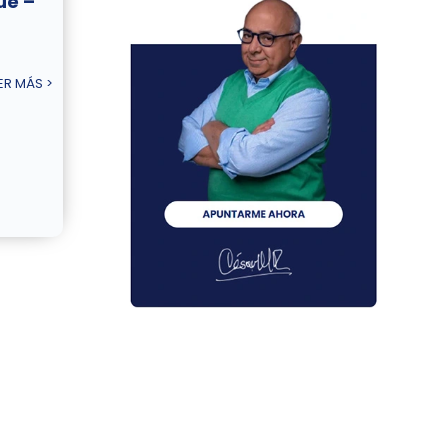
ue –
ER MÁS >