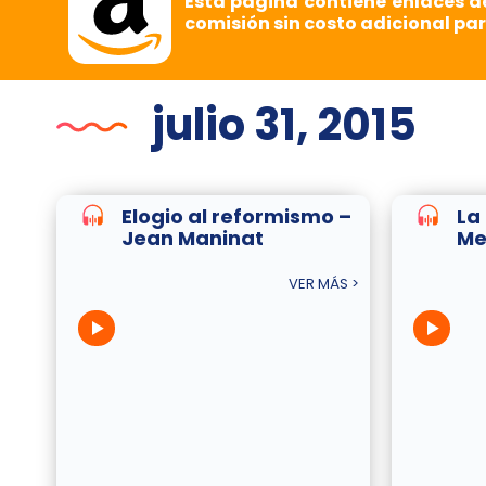
Esta página contiene enlaces d
comisión sin costo adicional par
julio 31, 2015
Elogio al reformismo –
La
Jean Maninat
Me
VER MÁS >