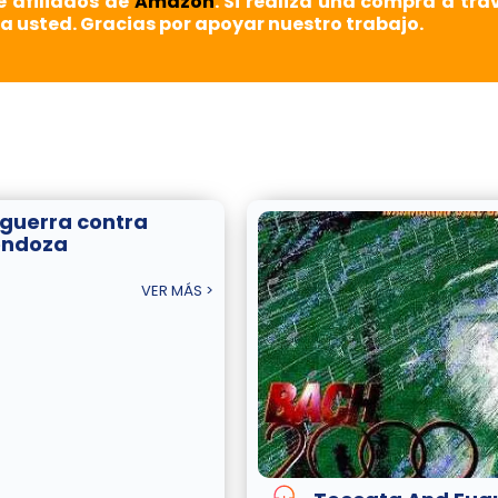
e afiliados de
Amazon
. Si realiza una compra a tra
a usted. Gracias por apoyar nuestro trabajo.
 guerra contra
ndoza
VER MÁS >