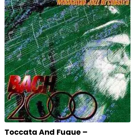
Toccata And Fugue –