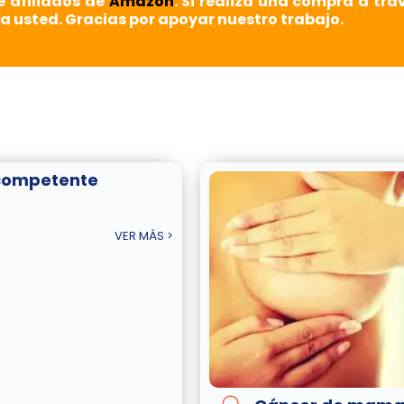
e afiliados de
Amazon
. Si realiza una compra a tra
a usted. Gracias por apoyar nuestro trabajo.
competente
VER MÁS >