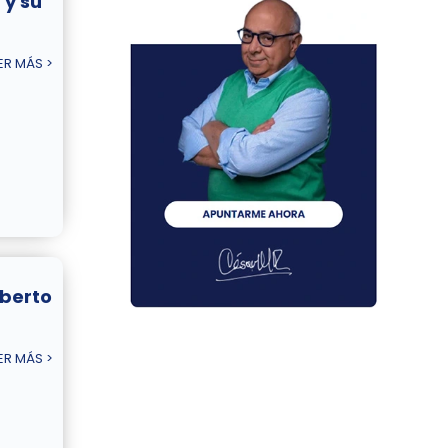
y su
ER MÁS >
lberto
ER MÁS >