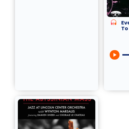
Ev
To