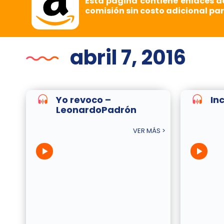
Esta página contiene enlaces d
comisión sin costo adicional par
abril 7, 2016
Yo revoco –
In
LeonardoPadrón
VER MÁS >