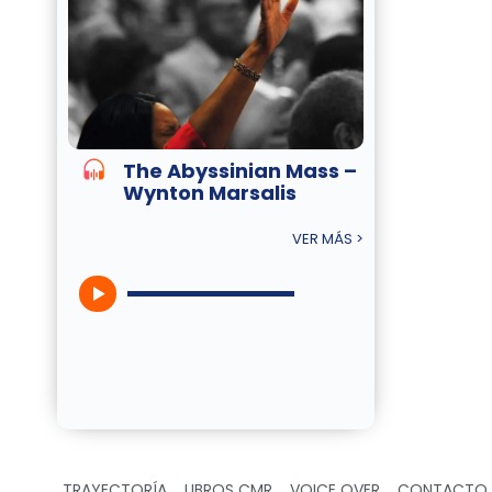
The Abyssinian Mass –
Wynton Marsalis
VER MÁS >
TRAYECTORÍA
LIBROS CMR
VOICE OVER
CONTACTO