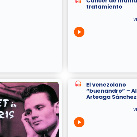
Cáncer de mama 
tratamiento
V
El venezolano
“buenandro” – A
Arteaga Sánchez
V