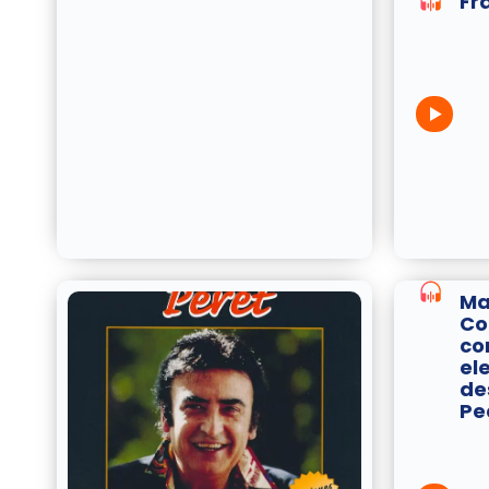
Fr
Ma
Co
co
el
de
Pe