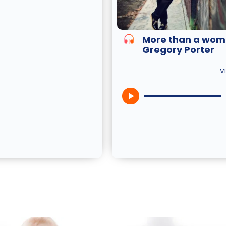
More than a wom
Gregory Porter
V