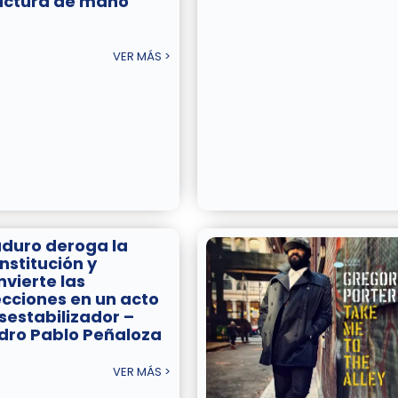
actura de mano
VER MÁS >
duro deroga la
nstitución y
nvierte las
ecciones en un acto
sestabilizador –
dro Pablo Peñaloza
VER MÁS >