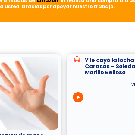
e afiliados de
Amazon
. Si realiza una compra a tra
a usted. Gracias por apoyar nuestro trabajo.
Y le cayó la locha
Caracas – Soled
Morillo Belloso
V