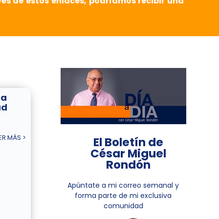
vés de estos enlaces, podríamos recibir una
 a
ad
ER MÁS >
El Boletín de
César Miguel
Rondón
Apúntate a mi correo semanal y
forma parte de mi exclusiva
comunidad