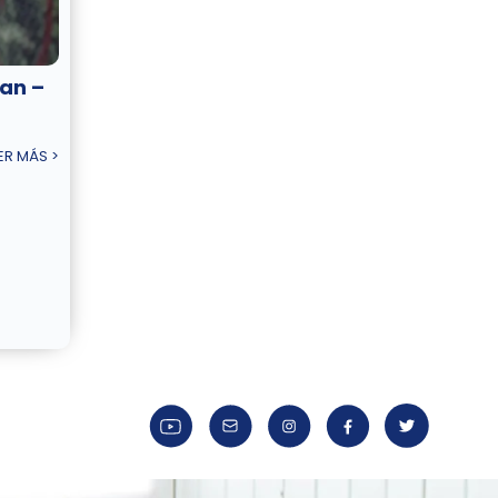
an –
ER MÁS >