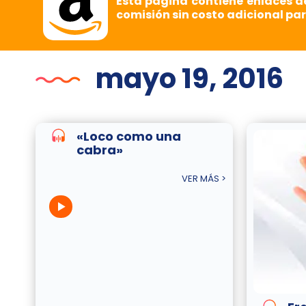
Esta página contiene enlaces d
comisión sin costo adicional par
mayo 19, 2016
«Loco como una
cabra»
VER MÁS >