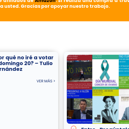
e afiliados de
Amazon
. Si realiza una compra a tra
a usted. Gracias por apoyar nuestro trabajo.
or qué no iré a votar
 domingo 20? – Tulio
rnández
VER MÁS >