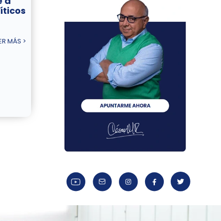
e a
íticos
ER MÁS >