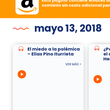
Esta página contiene enlaces d
comisión sin costo adicional par
mayo 13, 2018
El miedo a la polémica
¿P
– Elías Pino Iturrieta
el
He
VER MÁS >