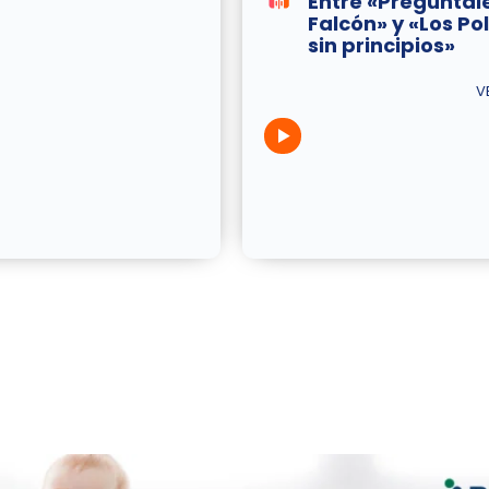
Entre «Pregúntal
Falcón» y «Los Pol
sin principios»
V