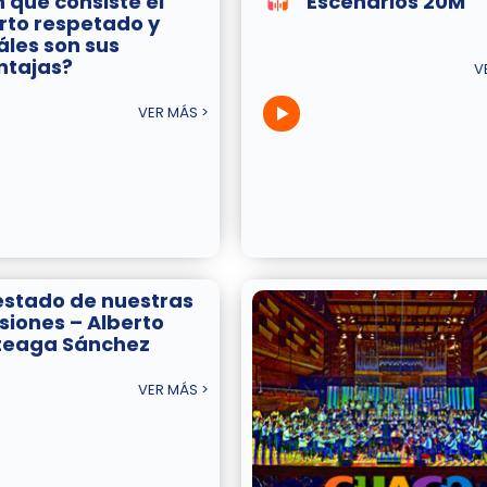
n qué consiste el
Escenarios 20M
rto respetado y
áles son sus
ntajas?
V
VER MÁS >
 estado de nuestras
isiones – Alberto
teaga Sánchez
VER MÁS >