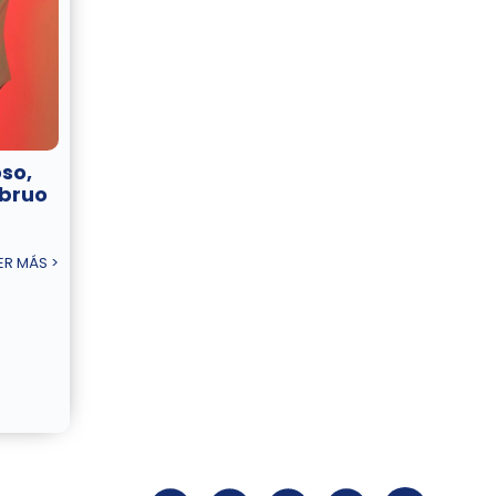
so,
ebruo
ER MÁS >