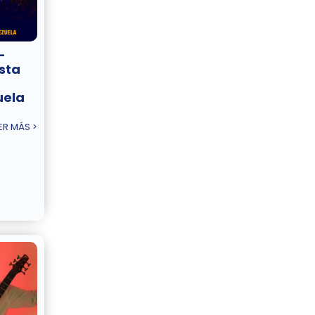
–
sta
uela
ER MÁS >