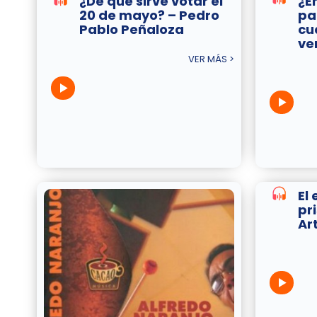
¿De qué sirve votar el
¿E
20 de mayo? – Pedro
pa
Pablo Peñaloza
cu
ve
VER MÁS >
El
pr
Ar