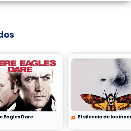
ados
e Eagles Dare
El silencio de los ino