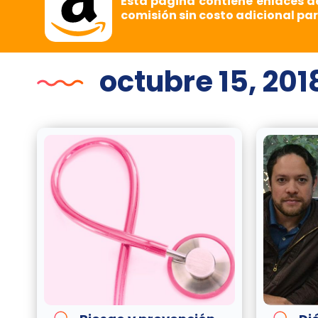
Esta página contiene enlaces d
comisión sin costo adicional par
octubre 15, 201