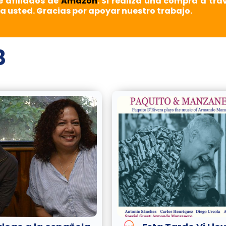
e afiliados de
Amazon
. Si realiza una compra a tra
a usted. Gracias por apoyar nuestro trabajo.
8