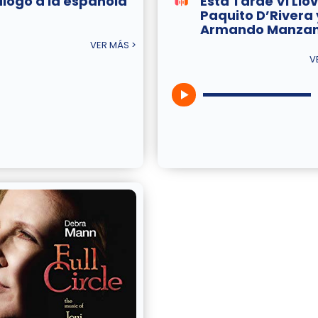
álogo a la española
Esta Tarde Vi Llov
Paquito D’Rivera 
Armando Manza
VER MÁS >
V