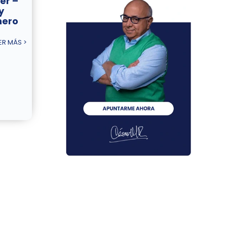
er –
y
nero
ER MÁS >