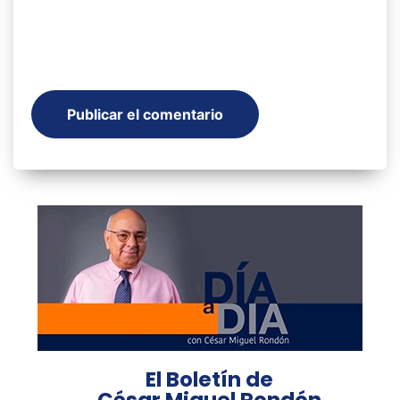
El Boletín de
César Miguel Rondón