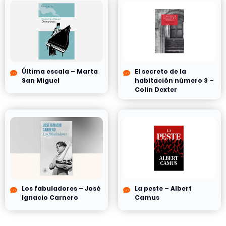
Última escala – Marta
El secreto de la
San Miguel
habitación número 3 –
Colin Dexter
Los fabuladores – José
La peste – Albert
Ignacio Carnero
Camus