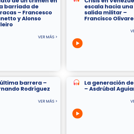
lato de un crimen en
Crisis en Venezue
a barriada de
escala hacia una
racas – Francesco
salida militar –
netto y Alonso
Francisco Olivare
leiro
V
VER MÁS >
 última barrera –
La generación de
rnando Rodríguez
– Asdrúbal Aguia
VER MÁS >
V