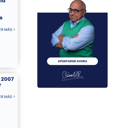
la
s
ER MÁS >
 2007
r
ER MÁS >