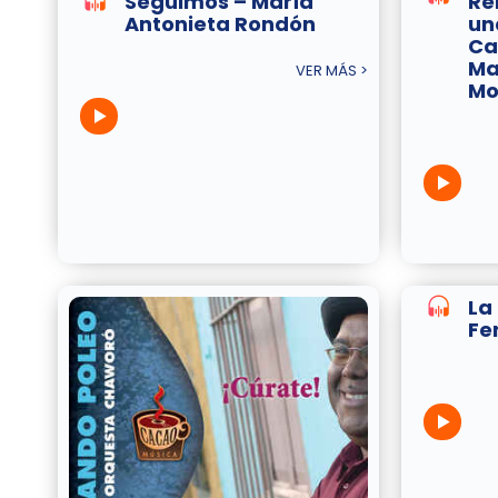
Seguimos – María
Re
Antonieta Rondón
un
Ca
Ma
VER MÁS >
Mo
La
Fe