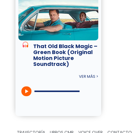
That Old Black Magic –
Green Book (Original
Motion Picture
Soundtrack)
VER MÁS >
TRAYECTORÍA
LIBROS CMR
VOICE OVER
CONTACTO