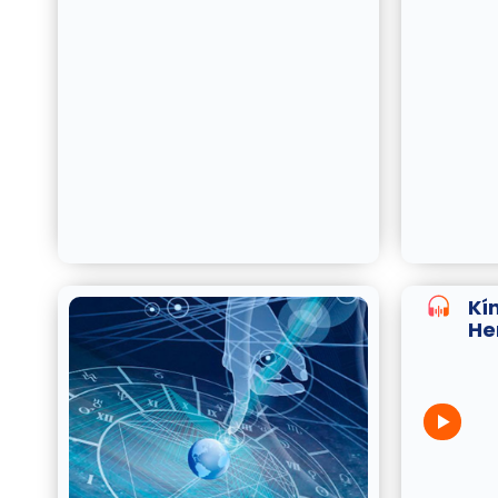
Kí
He