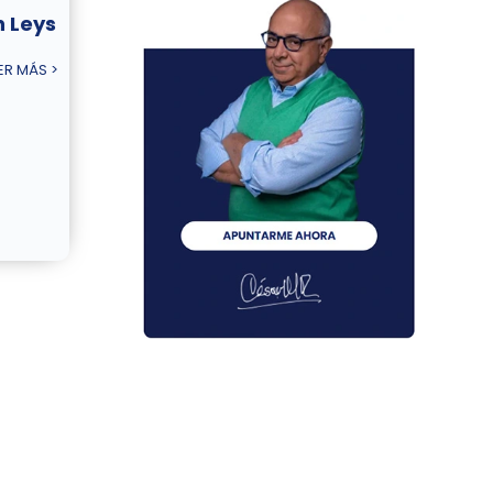
 Leys
ER MÁS >