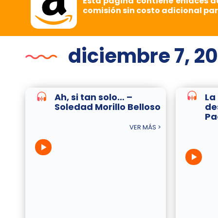
Esta página contiene enlaces d
comisión sin costo adicional par
diciembre 7, 20
Ah, si tan solo… –
La
Soledad Morillo Belloso
de
Pa
VER MÁS >