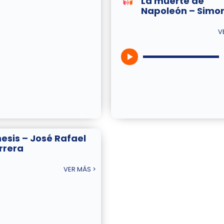
La muerte de
Napoleón – Simon
V
nesis – José Rafael
rrera
VER MÁS >