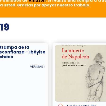
e afiliados de
Amazon
. Si realiza una compra a tra
a usted. Gracias por apoyar nuestro trabajo.
19
 trampa de la
sconfianza – Ibéyise
checo
VER MÁS >