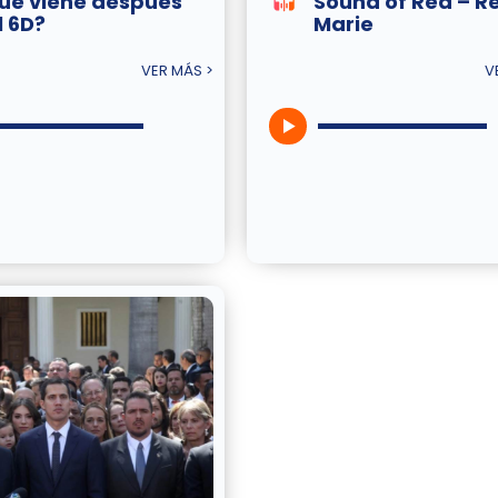
ué viene después
Sound of Red – R
l 6D?
Marie
VER MÁS >
V