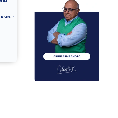
ené
ER MÁS >