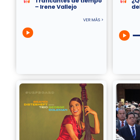
Traficantes de tiempo
¿Q
– Irene Vallejo
de
VER MÁS >