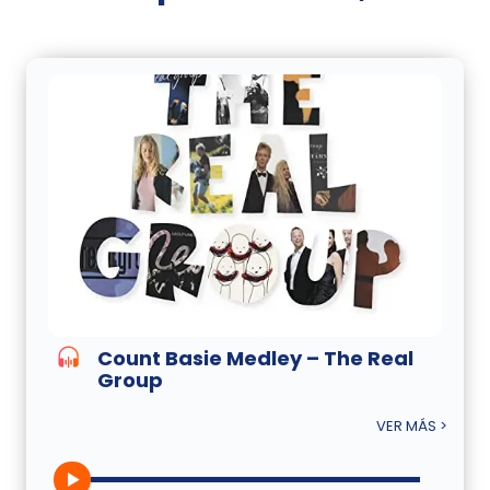
Count Basie Medley – The Real
Group
VER MÁS >