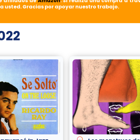
e afiliados de
Amazon
. Si realiza una compra a tra
a usted. Gracias por apoyar nuestro trabajo.
022