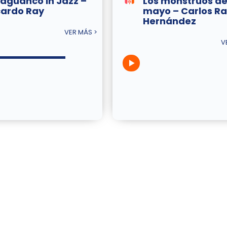
aguancó In Jazz –
Los monstruos d
cardo Ray
mayo – Carlos Ra
Hernández
VER MÁS >
V