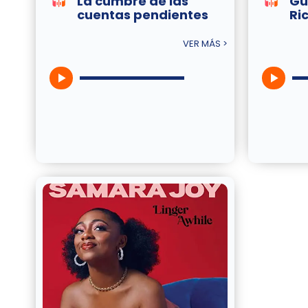
La cumbre de las
Gu
cuentas pendientes
Ri
VER MÁS >