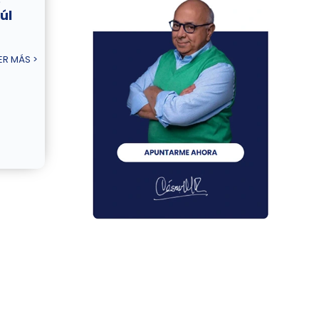
e
úl
ER MÁS >