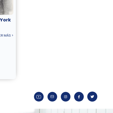
 York
ER MÁS >