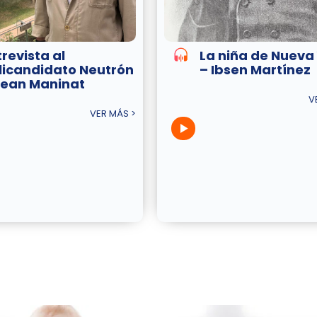
trevista al
La niña de Nueva
licandidato Neutrón
– Ibsen Martínez
Jean Maninat
V
VER MÁS >