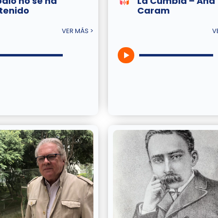
odio no se ha
La Cumbia – Ana
tenido
Caram
VER MÁS >
V