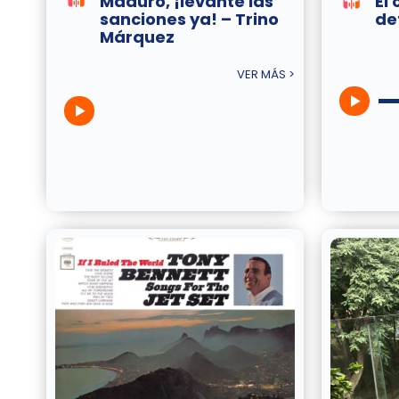
Maduro, ¡levante las
El 
sanciones ya! – Trino
de
Márquez
VER MÁS >