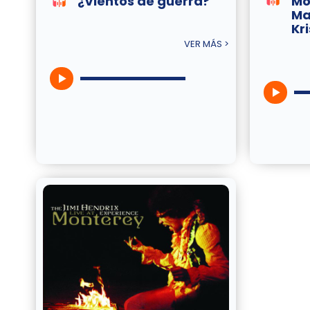
¿Vientos de guerra?
Mo
Ma
Kr
VER MÁS >