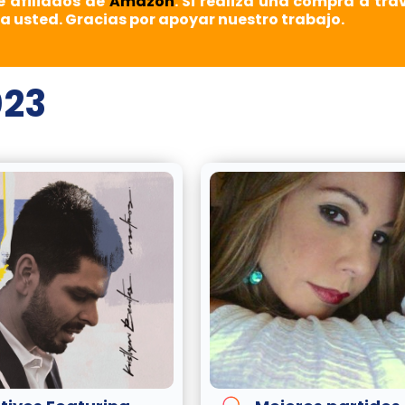
e afiliados de
Amazon
. Si realiza una compra a tra
a usted. Gracias por apoyar nuestro trabajo.
023