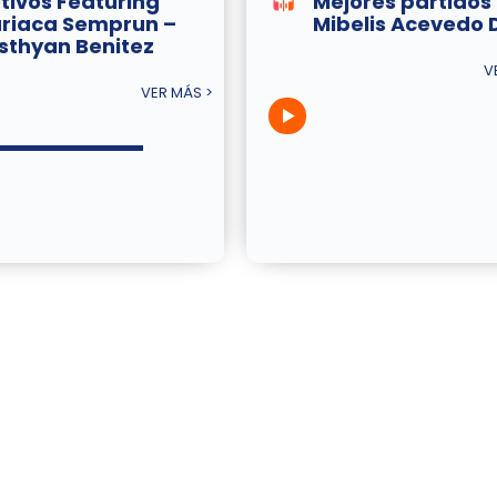
tivos Featuring
Mejores partidos
riaca Semprun –
Mibelis Acevedo 
isthyan Benitez
V
VER MÁS >