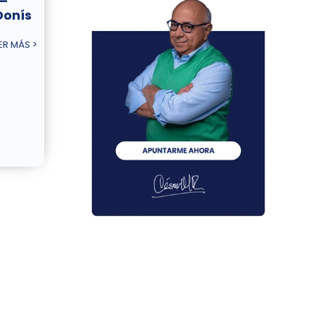
 –
Donís
ER MÁS >