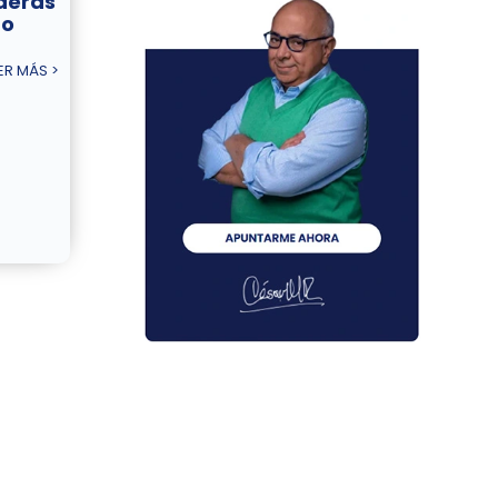
deras
ío
ER MÁS >