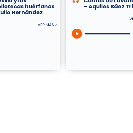
exilio y las
Cantos de Lavan
bliotecas huérfanas
– Aquiles Báez Tr
Tulio Hernández
V
VER MÁS >