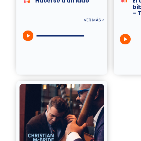
Hacerse a un lado
El 
bi
– 
VER MÁS >